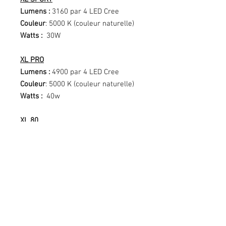
Lumens :
3160 par 4 LED Cree
Couleur
: 5000 K (couleur naturelle)
Watts :
30W
XL PRO
Lumens :
4900 par 4 LED Cree
Couleur
: 5000 K (couleur naturelle)
Watts :
40w
XL 80
Lumens :
9500 par 4 LED Cree
Couleur
: 5000 K (couleur naturelle)
Watts :
80w
Poids :
880 grammes
Durée de vie des LEDs :
49,930
Heures
Lentille :
Polycarbonate