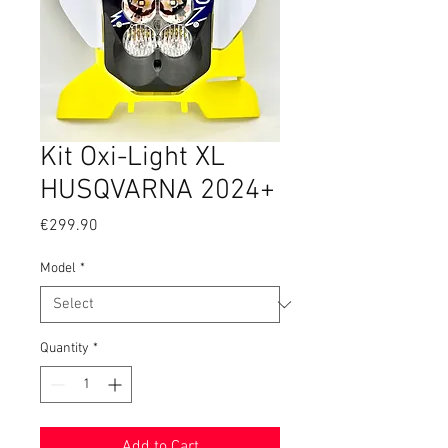
Kit Oxi-Light XL
HUSQVARNA 2024+
Price
€299.90
Model
*
Quantity
*
Add to Cart