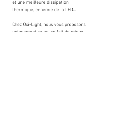
et une meilleure dissipation
thermique, ennemie de la LED…
Chez Oxi-Light, nous vous proposons
uniquement ce qui se fait de mieux !
- Usage réservé à la compétition,
interdit sur la voie publique.
- Vendu sans la coque de phare
Specifications:
Lumens :
3150 par 4 LED
Couleur
: 5000 K (couleur naturelle),
Watts/Ampères :
26W / 2,2 A
Poids :
510 grammes
Durée de vie des LEDs :
49,930
Heures
Lentille :
Polycarbonate